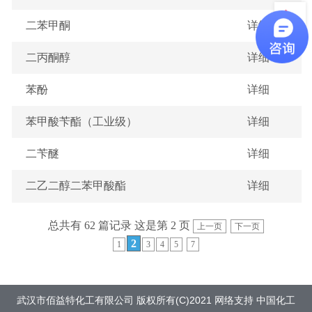
二苯甲酮
详细
二丙酮醇
详细
苯酚
详细
苯甲酸苄酯（工业级）
详细
二苄醚
详细
二乙二醇二苯甲酸酯
详细
总共有 62 篇记录 这是第 2 页
上一页
下一页
2
1
3
4
5
7
武汉市佰益特化工有限公司
版权所有(C)2021
网络支持
中国化工