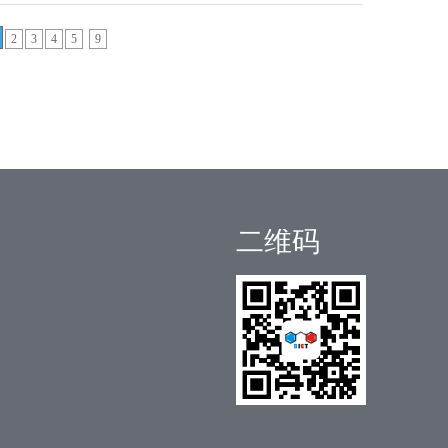
2
3
4
5
9
二维码