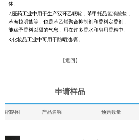
体。
2,医药工业中用于生产双环乙哌啶，苯甲托品
氢溴酸
盐，
苯海拉明盐等，也是
苯乙烯
聚合抑制剂和香料定香剂，
能赋予香料以甜的气息，用在许多香水和皂用香精中。
3,化妆品工业中可用于防晒油/膏。
【返回】
申请样品
缩略图
产品名称
预购数量