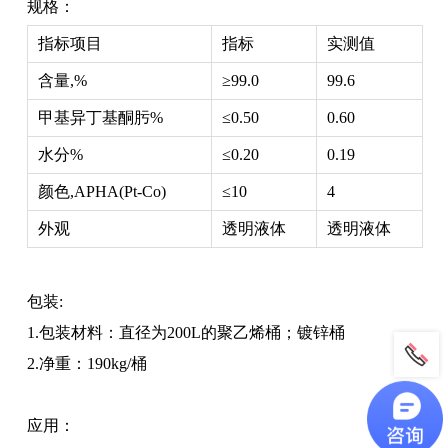
规格：
指标项目
指标
实测值
含量,%
≥99.0
99.6
甲基异丁基酮肟%
≤0.50
0.60
水分%
≤0.20
0.19
颜色,APHA(Pt-Co)
≤10
4
外观
透明液体
透明液体
包装:
1.包装材料：直径为200L的聚乙烯桶；镀锌桶
2.净重：190kg/桶
应用：