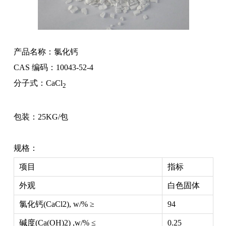
产品名称：氯化钙
CAS 编码：10043-52-4
分子式：CaCl
2
包装：25KG/包
规格：
项目
指标
外观
白色固体
氯化钙(CaCl2), w/% ≥
94
碱度(Ca(OH)2) ,w/% ≤
0.25