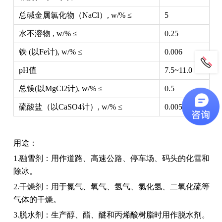
总碱金属氯化物（NaCl）, w/% ≤
5
水不溶物 , w/% ≤
0.25
铁 (以Fe计), w/% ≤
0.006
pH值
7.5~11.0
总镁(以MgCl2计), w/% ≤
0.5
硫酸盐（以CaSO4计）, w/% ≤
0.005
用途：
1.融雪剂：用作道路、高速公路、停车场、码头的化雪和
除冰。
2.干燥剂：用于氮气、氧气、氢气、氯化氢、二氧化硫等
气体的干燥。
3.脱水剂：生产醇、酯、醚和丙烯酸树脂时用作脱水剂。