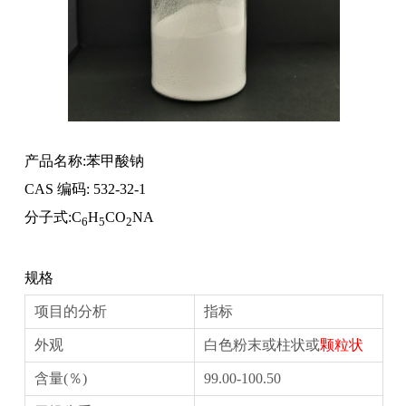
产品名称:苯甲酸钠
CAS 编码: 532-32-1
分子式:C
H
CO
NA
6
5
2
规格
项目的分析
指标
外观
白色粉末或柱状或
颗粒状
含量(％)
99.00-100.50