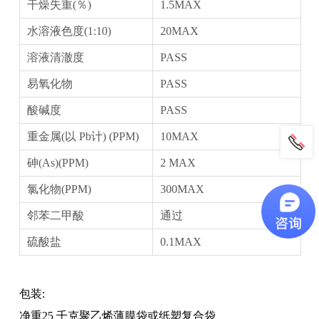
干燥失重(％)
1.5MAX
水溶液色度(1:10)
20MAX
溶液清澈度
PASS
易氧化物
PASS
酸碱度
PASS
重金属(以 Pb计) (PPM)
10MAX
砷(As)(PPM)
2 MAX
氯化物(PPM)
300MAX
邻苯二甲酸
通过
硫酸盐
0.1MAX
包装:
净重25 千克聚乙烯薄膜袋或纸塑复合袋