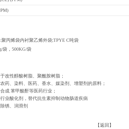
PPM)
料:聚丙烯袋内衬聚乙烯外袋;TPYE C吨袋
kg/袋，500KG/袋
用于改性醇酸树脂、聚酰胺树脂；
生产农药、染料、医药、香水、媒染剂、增塑剂的原料；
药合成 苯甲酸酐等医药行业；
饲料行业酸化剂，替代抗生素抑制动物肠道疾病
属除锈、润滑剂
【返回】