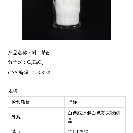
产品名称：对二苯酚
分子式：C
H
O
6
6
2
CAS 编码：123-31-9
规格：
检验项目
指标
白色或近似白色粉末状结
外观
晶
博点
171-175*0