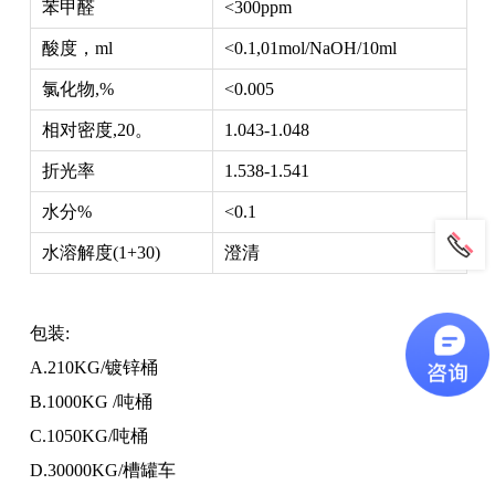
苯甲醛
<300ppm
酸度，ml
<0.1,01mol/NaOH/10ml
氯化物,%
<0.005
相对密度,20。
1.043-1.048
折光率
1.538-1.541
水分%
<0.1
水溶解度(1+30)
澄清
包装:
A.210KG/镀锌桶
B.1000KG /吨桶
C.1050KG/吨桶
D.30000KG/槽罐车