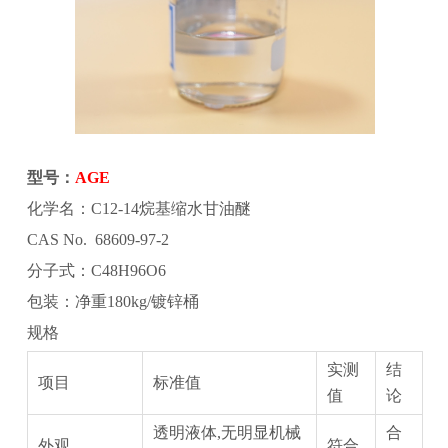
型号：
AGE
化学名：‌C12-14烷基缩水甘油醚
CAS No. 68609-97-2
分子式：C48H96O6
包装：净重180kg/镀锌桶
规格
实测
结
项目
标准值
值
论
透明液体,无明显机械
合
外观
符合