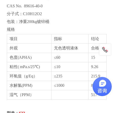
CAS No. 89616-40-0
分子式：C10H12O2
包装：净重200kg镀锌桶
规格
项目
指标
结论
外观
无色透明液体
合格
色度(APHA)
≤60
15
粘性( mPa.s/25℃)
≤10
9.26
环氧值（g/Eq）
≤235
215.9
水解氯(PPM)
≤1000
857
湿气（PPM）
517