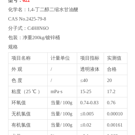
型号：
622
化学名：‌1,4-丁二醇二缩水甘油醚
CAS No.2425-79-8
分子式：C4H8N6O
包装：净重200kg/镀锌桶
规格
项目名称
计量单位
项目指标
实测值
外 观
/
透明液体
合格
色 度
/
≤40
20
粘度（25 ℃ ）
mPa·s
15-25
17.2
环氧值
当量/ 100g
0.74-0.83
0.76
无机氯值
当量/ 100g
≤0.005
0.00010
有机氯值
当量/ 100g
≤0.02
0.00161