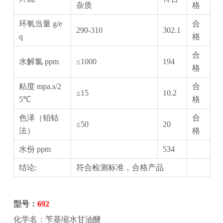
杂质
格
环氧当量 g/e
合
290-310
302.1
q
格
合
水解氯 ppm
≤1000
194
格
粘度 mpa.s/2
合
≤15
10.2
5℃
格
色泽（铂钴
合
≤50
20
法）
格
水份 ppm
534
结论:
符合检测标准，合格产品
型号：
692
化学名：‌苄基缩水甘油醚