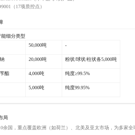
SO9001（17项质控点）
障
产能细分类型
50,000吨
-
钠
20,000吨
粉状/球状/柱状各5,000吨
苄酯
4,000吨
纯度≥99.5%
5,000吨
纯度99.95%
化布局
10余国，重点覆盖欧洲（如荷兰）、北美及亚太市场，为多家全