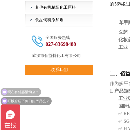
的56%以
其他有机精细化工原料
食品饲料添加剂
‌
苯甲
医药
全国服务热线
化妆
027-83698488
工业
武汉市佰益特化工有限公司
联系我们
二、佰
作为多平
现在有优惠活动么？
1. 产品
工业
可以介绍下你们的产品么？
国际
✅ 
✅ S
✅ H