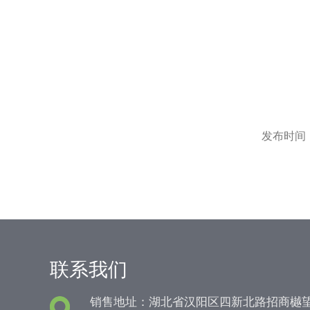
武汉市佰益特化工
特化工有限公司是
甲酸生产厂家佰益
发布时间：[2
联系我们
销售地址：湖北省汉阳区四新北路招商樾望