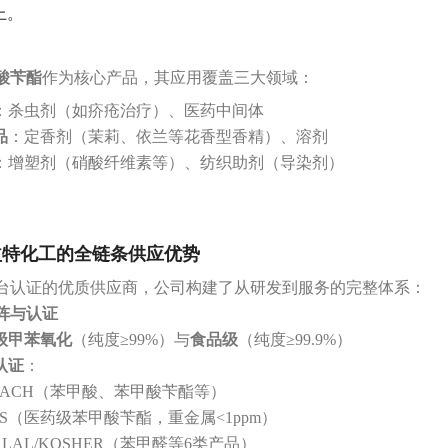
上。
酸苄酯
‌作为核心产品，其应用覆盖三大领域：
‌：杀虫剂（如疥疮治疗）、医药中间体
品
‌：定香剂（茉莉、依兰等花香型香精）、溶剂
‌：增塑剂（硝酸纤维素等）、纺织助剂（导染剂）
益特化工的全链条供应优势
台认证的优质供应商，公司构建了从研发到服务的完整体系：
矩阵与认证
级甲苯氧化
‌（纯度≥99%）与‌
食品级
‌（纯度≥99.9%）
认证
‌：
REACH（苯甲酸、苯甲酸苄酯等）
GS（医药级苯甲酸苄酯，重金属<1ppm）
ALAL/KOSHER（苯甲醛等6类产品）