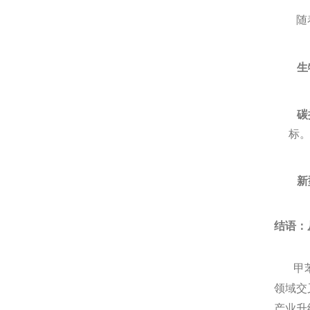
随着可
生
碳
标
新
结语：
甲苯
领域交
产业升