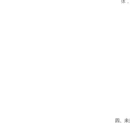
体
四、未