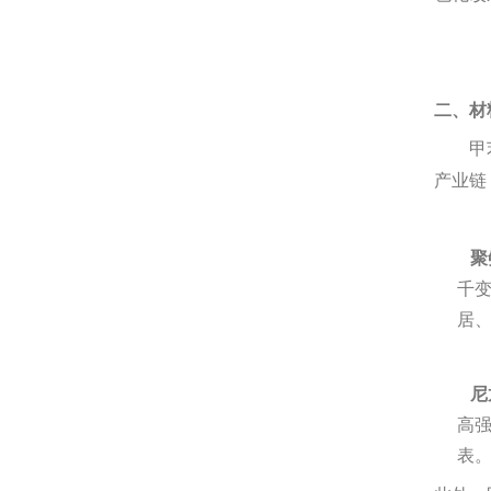
二、材
甲苯的
产业链
聚
千
居
尼
高
表