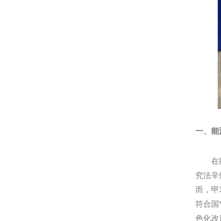
一、能
在能源
究法辛
而，甲
符合国
色化改