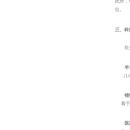
此外，
位。
三、科
在尖端
半
（
锂
着
医