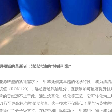
源领域的革新者：清洁汽油的“性能引擎”
转型的紧迫需求下，甲苯凭借其卓越的化学特性，成为清洁汽
烷值（RON 120），远超普通汽油组分，直接添加可显著提升
苯的贡献远不止于此。通过烷基化、歧化等工艺，它可转化为二
VI乃至更高标准的清洁汽油。这一技术不仅降低了尾气污染物
造提供了分子级支持。在碳中和目标驱动下，甲苯衍生物正成为