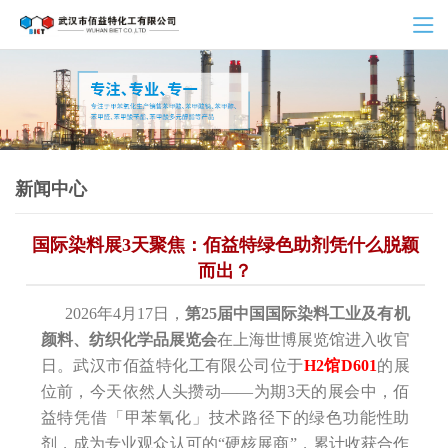
新闻中心
国际染料展3天聚焦：佰益特绿色助剂凭什么脱颖
而出？
2026年4月17日，
第25届中国国际染料工业及有机
颜料、纺织化学品展览会
在上海世博展览馆进入收官
日。武汉市佰益特化工有限公司位于
H2馆D601
的展
位前，今天依然人头攒动——为期3天的展会中，佰
益特凭借「甲苯氧化」技术路径下的绿色功能性助
剂，成为专业观众认可的“硬核展商”，累计收获合作