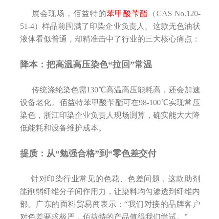
展会现场，佰益特的
苯甲酸苄酯
（CAS No.120-
51-4）样品前围满了印染企业负责人。这款无色油状
液体看似普通，却精准击中了行业的三大核心痛点：
降本：把高温高压染色“拉回”常温
传统涤纶染色需130℃高温高压能耗高，还会加速
设备老化。佰益特苯甲酸苄酯可在98-100℃实现常压
染色，浙江印染企业负责人现场测算，确实能大大降
低能耗和设备维护成本。
提质：从“勉强合格”到“零色差交付
针对印染行业常见的色花、色差问题，这款助剂
能削弱纤维分子间作用力，让染料均匀渗透到纤维内
部。广东的面料贸易商表示：“我们对接的品牌客户
对色差要求极严，佰益特的产品值得我们尝试。”