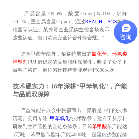
产品含量≥99.5%，酸度≤1mg/g NaOH，水分
≤0.2%，重金属含量≤1ppm，通过
REACH
、
SGS
等多
项国际认证。某外贸企业采购主馆当场表示：“有了
这些认证，出口欧美完全符合环保合规。”
除苯甲酸苄酯外，佰益特展出的
氯化苄
、
环氧类
增塑剂
也凭借稳定的品质和环保属性，吸引了众多下
游客户咨询，展位累计接待专业观众超800人次。
技术硬实力：16年深耕“甲苯氧化”，产能
与品质双保障
佰益特能在展会中脱颖而出，背后是16年的技术
沉淀。公司专注“
甲苯氧化
”技术路径，建立了从原料
研发到生产管控的全链条体系，目前
苯甲酸
年产能达
5万吨，苯甲酸苄酯年产能4000吨，是国内少数能稳