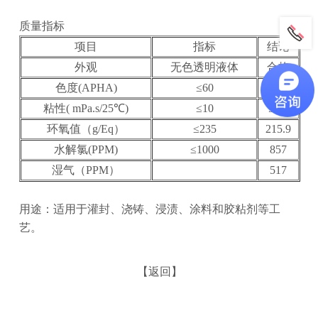
质量指标
项目
指标
结论
外观
无色透明液体
合格
色度(APHA)
≤60
15
粘性( mPa.s/25℃)
≤10
9.26
环氧值（g/Eq）
≤235
215.9
水解氯(PPM)
≤1000
857
湿气（PPM）
517
用途：适用于灌封、浇铸、浸渍、涂料和胶粘剂等工
艺。
【返回】