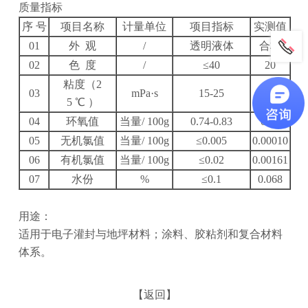
质量指标
序 号
项目名称
计量单位
项目指标
实测值
01
外 观
/
透明液体
合格
02
色 度
/
≤40
20
粘度（2
03
mPa·s
15-25
17.2
5 ℃ ）
04
环氧值
当量/ 100g
0.74-0.83
0.76
05
无机氯值
当量/ 100g
≤0.005
0.00010
06
有机氯值
当量/ 100g
≤0.02
0.00161
07
水份
%
≤0.1
0.068
用途：
适用于电子灌封与地坪材料；涂料、胶粘剂和复合材料
体系。
【返回】