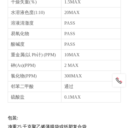
干燥失重(％)
1.5MAX
水溶液色度(1:10)
20MAX
溶液清澈度
PASS
易氧化物
PASS
酸碱度
PASS
重金属(以 Pb计) (PPM)
10MAX
砷(As)(PPM)
2 MAX
氯化物(PPM)
300MAX
邻苯二甲酸
通过
硫酸盐
0.1MAX
包装:
净重25 千克聚乙烯薄膜袋或纸塑复合袋