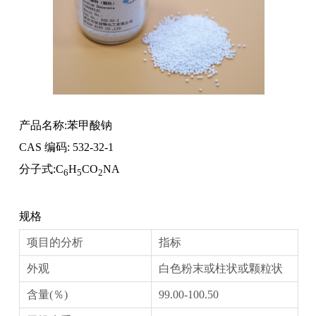
产品名称:苯甲酸钠
CAS 编码: 532-32-1
分子式:C
H
CO
NA
6
5
2
规格
项目的分析
指标
外观
白色粉末或柱状或颗粒状
含量(％)
99.00-100.50